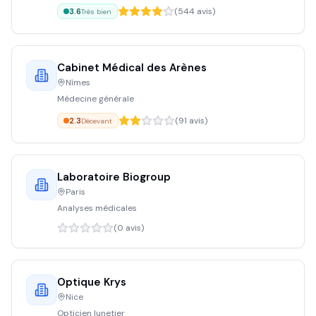
(
544
avis)
3.6
Très bien
Cabinet Médical des Arènes
Nîmes
Médecine générale
(
91
avis)
2.3
Décevant
Laboratoire Biogroup
Paris
Analyses médicales
(
0
avis)
Optique Krys
Nice
Opticien lunetier