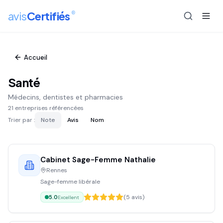
®
avis
Certifiés
Accueil
Santé
Médecins, dentistes et pharmacies
21
entreprise
s
référencée
s
Trier par :
Note
Avis
Nom
Cabinet Sage-Femme Nathalie
Rennes
Sage-femme libérale
(
5
avis)
5.0
Excellent