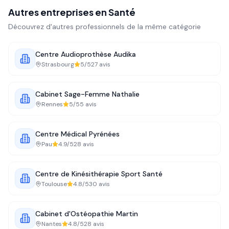
Autres entreprises en
Santé
Découvrez d'autres professionnels de la même catégorie
Centre Audioprothèse Audika
Strasbourg
5
/5
27
avis
Cabinet Sage-Femme Nathalie
Rennes
5
/5
5
avis
Centre Médical Pyrénées
Pau
4.9
/5
28
avis
Centre de Kinésithérapie Sport Santé
Toulouse
4.8
/5
30
avis
Cabinet d'Ostéopathie Martin
Nantes
4.8
/5
28
avis