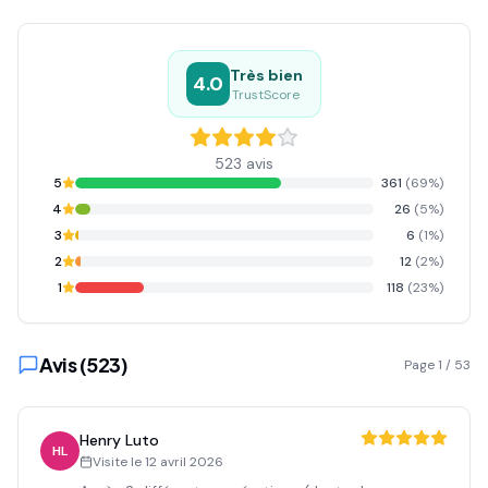
Très bien
4.0
TrustScore
523
avis
5
361
(
69
%)
4
26
(
5
%)
3
6
(
1
%)
2
12
(
2
%)
1
118
(
23
%)
Avis (
523
)
Page
1
/
53
Henry Luto
HL
Visite le
12 avril 2026