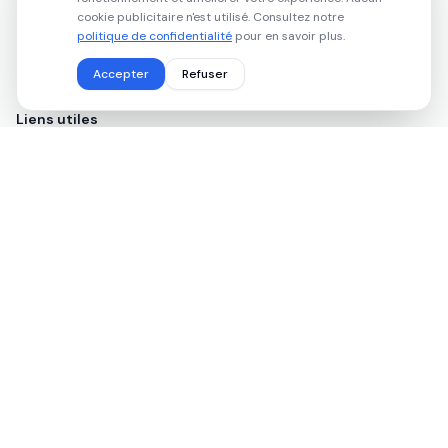
Services à domicile
cookie publicitaire n'est utilisé. Consultez notre
Beauté & Bien-être
politique de confidentialité
pour en savoir plus.
Santé
Accepter
Refuser
Liens utiles
Espace professionnel
Rechercher
À propos
Informations légales
Conditions générales
Politique de confidentialité
Mentions légales