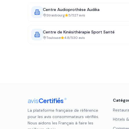
Centre Audioprothèse Audika
Strasbourg
5
/5
27
avis
Centre de Kinésithérapie Sport Santé
Toulouse
4.8
/5
30
avis
avis
Certifiés
®
Catégor
Restaur
La plateforme française de référence
pour les avis consommateurs vérifiés.
Hôtels 
Nous aidons les Français à faire les
Commerc