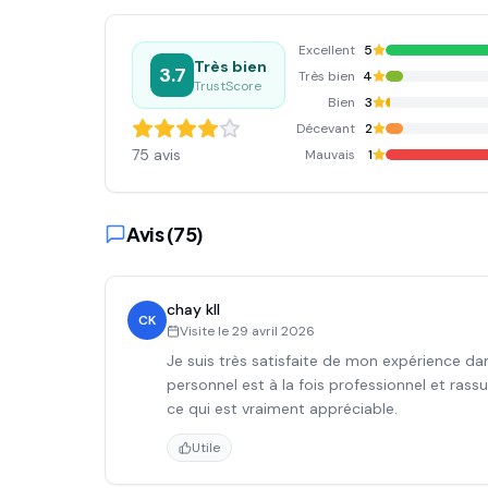
Excellent
5
Très bien
3.7
Très bien
4
TrustScore
Bien
3
Décevant
2
75
avis
Mauvais
1
Avis (
75
)
chay kll
CK
Visite le
29 avril 2026
Je suis très satisfaite de mon expérience dan
personnel est à la fois professionnel et rass
ce qui est vraiment appréciable.
Utile