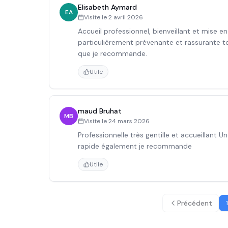
Elisabeth Aymard
EA
Visite le
2 avril 2026
Accueil professionnel, bienveillant et mise e
particulièrement prévenante et rassurante to
que je recommande.
Utile
maud Bruhat
MB
Visite le
24 mars 2026
Professionnelle très gentille et accueillant 
rapide également je recommande
Utile
Précédent
1