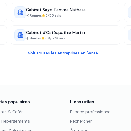
Cabinet Sage-Femme Nathalie
Rennes
5
/5
5
avis
Cabinet d'Ostéopathie Martin
Nantes
4.8
/5
28
avis
Voir toutes les entreprises en
Santé
→
ies populaires
Liens utiles
ants & Cafés
Espace professionnel
& Hébergements
Rechercher
es & Boutiques
À propos