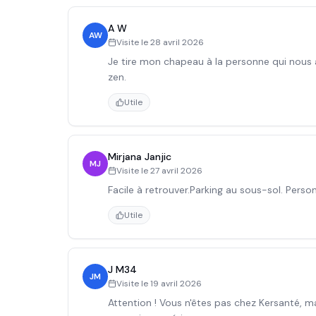
A W
AW
Visite le
28 avril 2026
Je tire mon chapeau à la personne qui nous a
zen.
Utile
Mirjana Janjic
MJ
Visite le
27 avril 2026
Facile à retrouver.Parking au sous-sol. Perso
Utile
J M34
JM
Visite le
19 avril 2026
Attention ! Vous n'êtes pas chez Kersanté, m