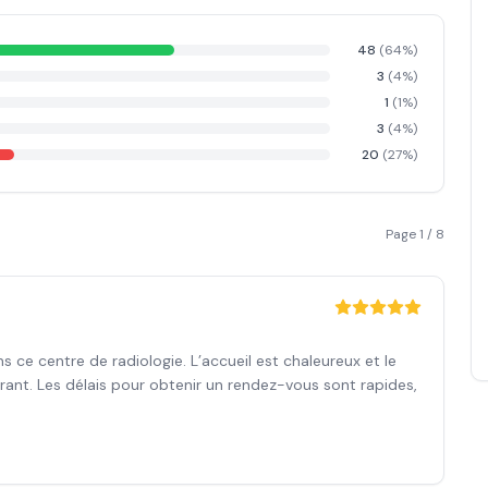
48
(
64
%)
3
(
4
%)
1
(
1
%)
3
(
4
%)
20
(
27
%)
Page
1
/
8
s ce centre de radiologie. L’accueil est chaleureux et le
urant. Les délais pour obtenir un rendez-vous sont rapides,