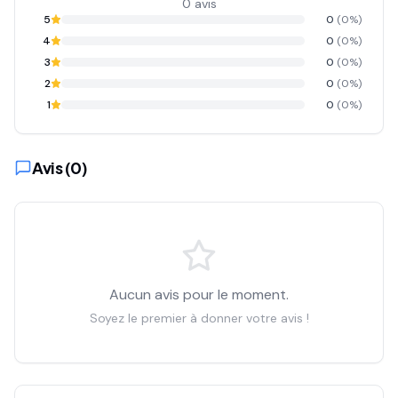
0
avis
5
0
(
0
%)
4
0
(
0
%)
3
0
(
0
%)
2
0
(
0
%)
1
0
(
0
%)
Avis (
0
)
Aucun avis pour le moment.
Soyez le premier à donner votre avis !