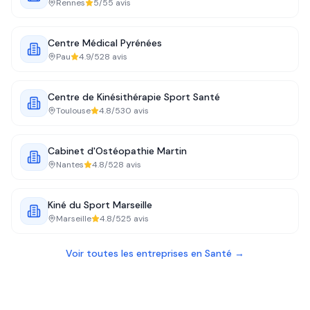
Rennes
5
/5
5
avis
Centre Médical Pyrénées
Pau
4.9
/5
28
avis
Centre de Kinésithérapie Sport Santé
Toulouse
4.8
/5
30
avis
Cabinet d'Ostéopathie Martin
Nantes
4.8
/5
28
avis
Kiné du Sport Marseille
Marseille
4.8
/5
25
avis
Voir toutes les entreprises en
Santé
→