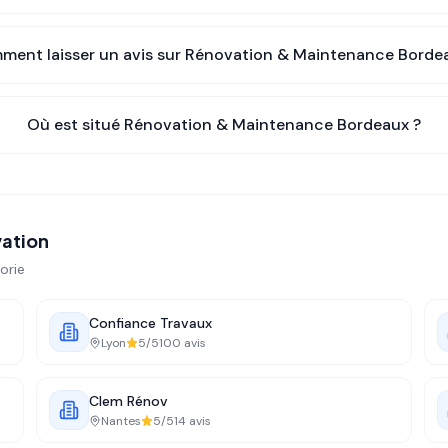
ent laisser un avis sur
Rénovation & Maintenance Borde
Où est situé
Rénovation & Maintenance Bordeaux
?
vation
orie
Confiance Travaux
Lyon
5
/5
100
avis
Clem Rénov
Nantes
5
/5
14
avis