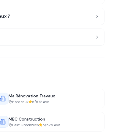
aux
?
Ma Rénovation Travaux
Bordeaux
5
/5
72
avis
MBC Construction
East Greenwich
5
/5
25
avis