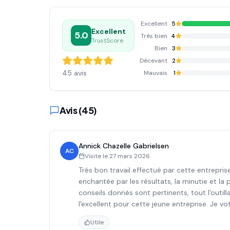
Excellent
5
Excellent
5.0
Très bien
4
TrustScore
Bien
3
Décevant
2
45
avis
Mauvais
1
Avis (
45
)
Annick Chazelle Gabrielsen
AC
Visite le
27 mars 2026
Trés bon travail effectué par cette entreprise. 
enchantée par les résultats, la minutie et la
conseils donnés sont pertinents, tout l'outil
l'excellent pour cette jeune entreprise. Je 
Utile