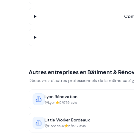
Comm
Autres entreprises en
Bâtiment & Réno
Découvrez d'autres professionnels de la même catég
Lyon Rénovation
Lyon
5
/5
79
avis
Little Worker Bordeaux
Bordeaux
5
/5
37
avis