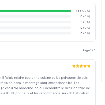
45
(
100
%)
0
(
0
%)
0
(
0
%)
0
(
0
%)
0
(
0
%)
Page
1
/
5
Il fallait refaire toute ma cuisine et les peintures. Je suis
 précision dans le montage sont exceptionnelles. Les
lage est ultra moderne, ce qui démontre le désir de faire de
vote à 100% pour eux et les recommandé. Annick Gabrielsen