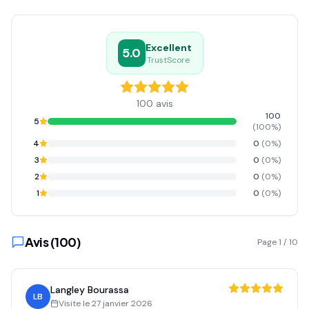
Excellent
5.0
TrustScore
100
avis
100
5
(
100
%)
4
0
(
0
%)
3
0
(
0
%)
2
0
(
0
%)
1
0
(
0
%)
Avis (
100
)
Page
1
/
10
Langley Bourassa
LB
Visite le
27 janvier 2026