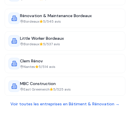
Rénovation & Maintenance Bordeaux
Bordeaux
5
/5
45
avis
Little Worker Bordeaux
Bordeaux
5
/5
37
avis
Clem Rénov
Nantes
5
/5
14
avis
MBC Construction
East Greenwich
5
/5
25
avis
Voir toutes les entreprises en
Bâtiment & Rénovation
→