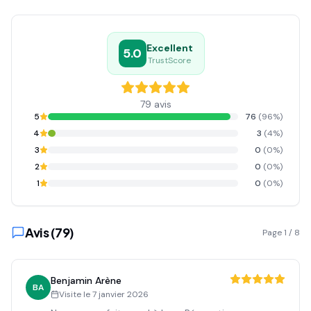
Excellent
5.0
TrustScore
79
avis
5
76
(
96
%)
4
3
(
4
%)
3
0
(
0
%)
2
0
(
0
%)
1
0
(
0
%)
Avis (
79
)
Page
1
/
8
Benjamin Arène
BA
Visite le
7 janvier 2026