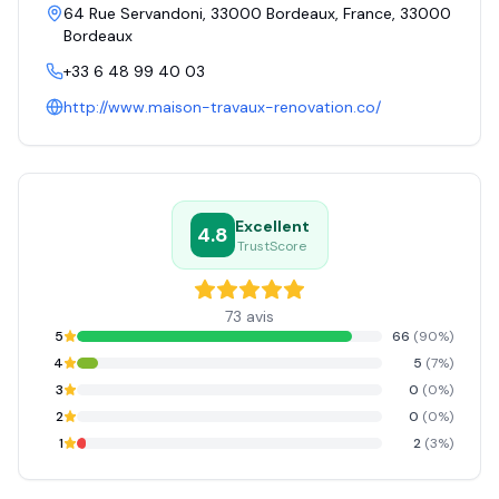
64 Rue Servandoni, 33000 Bordeaux, France
, 33000
Bordeaux
+33 6 48 99 40 03
http://www.maison-travaux-renovation.co/
Excellent
4.8
TrustScore
73
avis
5
66
(
90
%)
4
5
(
7
%)
3
0
(
0
%)
2
0
(
0
%)
1
2
(
3
%)