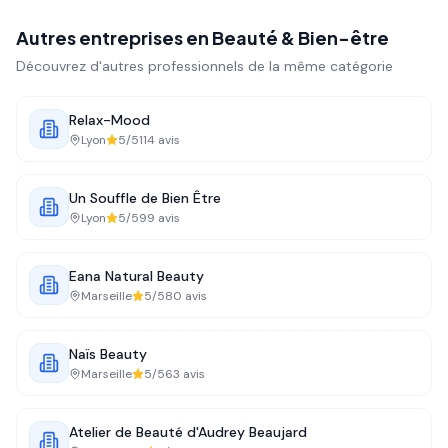
Autres entreprises en
Beauté & Bien-être
Découvrez d'autres professionnels de la même catégorie
Relax-Mood
Lyon
5
/5
114
avis
Un Souffle de Bien Être
Lyon
5
/5
99
avis
Eana Natural Beauty
Marseille
5
/5
80
avis
Naïs Beauty
Marseille
5
/5
63
avis
Atelier de Beauté d'Audrey Beaujard