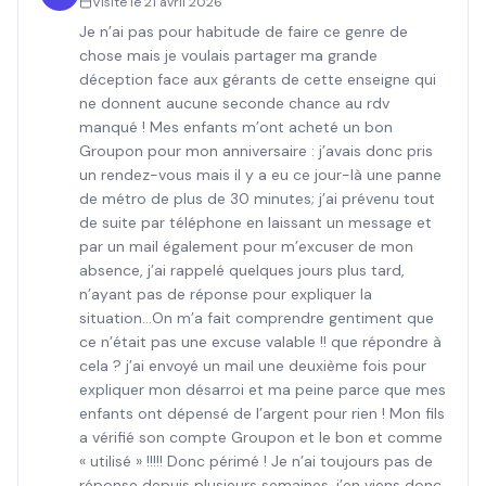
Visite le
21 avril 2026
Je n’ai pas pour habitude de faire ce genre de
chose mais je voulais partager ma grande
déception face aux gérants de cette enseigne qui
ne donnent aucune seconde chance au rdv
manqué ! Mes enfants m’ont acheté un bon
Groupon pour mon anniversaire : j’avais donc pris
un rendez-vous mais il y a eu ce jour-là une panne
de métro de plus de 30 minutes; j’ai prévenu tout
de suite par téléphone en laissant un message et
par un mail également pour m’excuser de mon
absence, j’ai rappelé quelques jours plus tard,
n’ayant pas de réponse pour expliquer la
situation…On m’a fait comprendre gentiment que
ce n’était pas une excuse valable !! que répondre à
cela ? j’ai envoyé un mail une deuxième fois pour
expliquer mon désarroi et ma peine parce que mes
enfants ont dépensé de l’argent pour rien ! Mon fils
a vérifié son compte Groupon et le bon et comme
« utilisé » !!!!! Donc périmé ! Je n’ai toujours pas de
réponse depuis plusieurs semaines, j’en viens donc