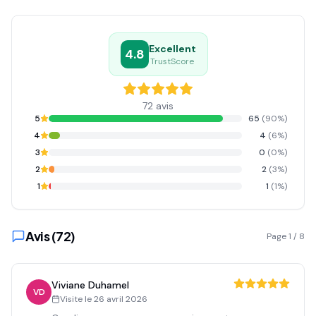
Excellent
4.8
TrustScore
72
avis
5
65
(
90
%)
4
4
(
6
%)
3
0
(
0
%)
2
2
(
3
%)
1
1
(
1
%)
Avis (
72
)
Page
1
/
8
Viviane Duhamel
VD
Visite le
26 avril 2026