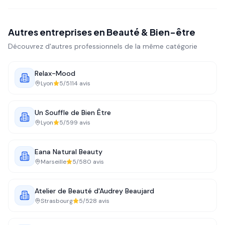
Autres entreprises en
Beauté & Bien-être
Découvrez d'autres professionnels de la même catégorie
Relax-Mood
Lyon
5
/5
114
avis
Un Souffle de Bien Être
Lyon
5
/5
99
avis
Eana Natural Beauty
Marseille
5
/5
80
avis
Atelier de Beauté d'Audrey Beaujard
Strasbourg
5
/5
28
avis