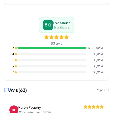
Excellent
5.0
TrustScore
63
avis
5
63
(
100
%)
4
0
(
0
%)
3
0
(
0
%)
2
0
(
0
%)
1
0
(
0
%)
Avis (
63
)
Page
1
/
7
Karen Fouchy
KF
Visite le
11 avril 2026