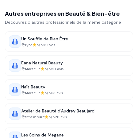
Autres entreprises en
Beauté & Bien-être
Découvrez d'autres professionnels de la même catégorie
Un Souffle de Bien Être
Lyon
5
/5
99
avis
Eana Natural Beauty
Marseille
5
/5
80
avis
Naïs Beauty
Marseille
5
/5
63
avis
Atelier de Beauté d'Audrey Beaujard
Strasbourg
5
/5
28
avis
Les Soins de Mégane