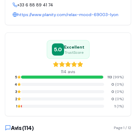
+33 6 88 89 41 74
https://www.planity.com/relax-mood-69003-lyon
Excellent
5.0
TrustScore
114
avis
5
113
(
99
%)
4
0
(
0
%)
3
0
(
0
%)
2
0
(
0
%)
1
1
(
1
%)
Avis (
114
)
Page
1
/
12