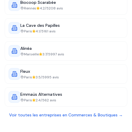
Biocoop Scarabée
Rennes
4.2
/5
208
avis
La Cave des Papilles
Paris
4.1
/5
161
avis
Alinéa
Marseille
3.7
/5
997
avis
Fleux
Paris
3.5
/5
995
avis
Emmaüs Alternatives
Paris
2.4
/5
62
avis
Voir toutes les entreprises en
Commerces & Boutiques
→