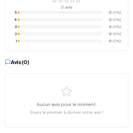
0
avis
5
0
(
0
%)
4
0
(
0
%)
3
0
(
0
%)
2
0
(
0
%)
1
0
(
0
%)
Avis (
0
)
Aucun avis pour le moment.
Soyez le premier à donner votre avis !