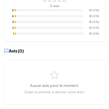
0
avis
5
0
(
0
%)
4
0
(
0
%)
3
0
(
0
%)
2
0
(
0
%)
1
0
(
0
%)
Avis (
0
)
Aucun avis pour le moment.
Soyez le premier à donner votre avis !