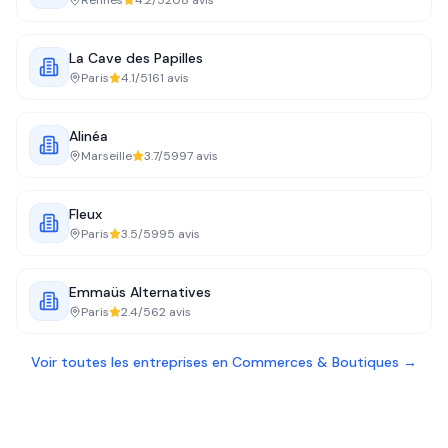
Rennes
4.2
/5
208
avis
La Cave des Papilles
Paris
4.1
/5
161
avis
Alinéa
Marseille
3.7
/5
997
avis
Fleux
Paris
3.5
/5
995
avis
Emmaüs Alternatives
Paris
2.4
/5
62
avis
Voir toutes les entreprises en
Commerces & Boutiques
→