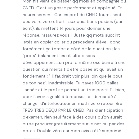
Mon fils vient de passer qq mois en compagnie du
CNED. C'est un gosse performant et appliqué. Et
heureusement. Car les prof du CNED fournissent
peu voire zero effort : aux questions posées (par
écrit), ils mettent 14 jours pour donner une
réponse, rassurez vous !! Juste qq mots succint
jetés en copier coller du précédent élève , donc
forcément ça tombe a côté de la question ; les
"profs" balancent les résultats sans
développement....un prof a même osé écrire à une
question qui méritait d'être posée et qui avait un
fondement : " il faudrait voir plus loin que le bout
de ton nez". Inadmissible. Tu payes 1000 balles
l'année et le prof se permet un truc pareil. Et bien,
pour l'avoir signalé à 5 reprises, et demandé à
changer d'interlocuteur en math, zéro retour. Bref
TRES TRES DÉÇU PAR LE CNED. Pas d'anticipation
d'examen, rien seul face à des cours qu'on aurait
pu se procurer gratuitement sur le net ou par des
potes. Double zéro car mon avis a été supprimé.