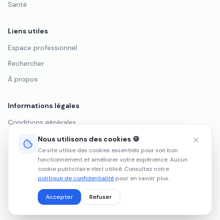
Santé
Liens utiles
Espace professionnel
Rechercher
À propos
Informations légales
Conditions générales
Politique de confidentialité
Nous utilisons des cookies 🍪
Ce site utilise des cookies essentiels pour son bon
Mentions légales
fonctionnement et améliorer votre expérience. Aucun
cookie publicitaire n'est utilisé. Consultez notre
politique de confidentialité
pour en savoir plus.
© 2026 Avis Certifiés. Tous droits réservés.
Accepter
Refuser