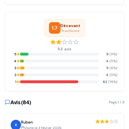
Décevant
1.7
TrustScore
84
avis
5
9
(
11
%)
4
4
(
5
%)
3
5
(
6
%)
2
4
(
5
%)
1
62
(
74
%)
Avis (
84
)
Page
1
/
9
Ruben
R
Visite le
3 février 2026