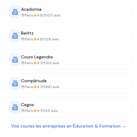
Acadomia
Paris
4.8
/5
105
avis
Berlitz
Paris
4.8
/5
28
avis
Cours Legendre
Paris
4.7
/5
169
avis
Complétude
Paris
4.7
/5
861
avis
Cegos
Paris
4.7
/5
25
avis
Voir toutes les entreprises en
Éducation & Formation
→