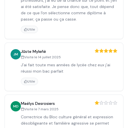
professeurs, j'ai eu de la chance sur ce point et j'en
ai été satisfaite. Je pense donc que, tout dépend
de ce que l'on sélectionne comme diplôme à
passer, ça passe ou ça casse.
Utile
Jūste Myleñè
JM
Visite le
14 juillet 2025
J’ai fait toute mes années de lycée chez eux j’ai
réussi mon bac parfait
Utile
Maëlys Desrosiers
MD
Visite le
7 mars 2025
Correctrice du Bloc culture général et expression
désobligeante et familière agressive se permet