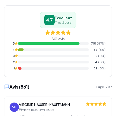
Excellent
4.7
TrustScore
861
avis
5
751
(
87
%)
4
65
(
8
%)
3
2
(
0
%)
2
4
(
0
%)
1
39
(
5
%)
Avis (
861
)
Page
1
/
87
VIRGINIE HAUSER-KAUFFMANN
VH
Visite le
30 avril 2026