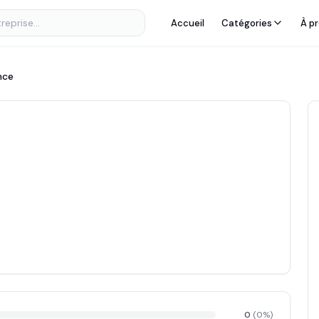
Accueil
Catégories
À p
nce
0
(
0
%)