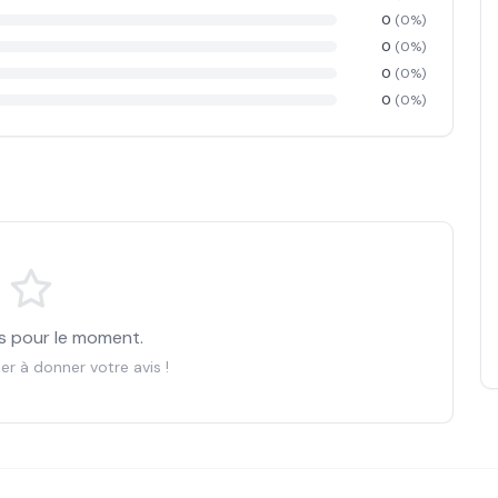
0
(
0
%)
0
(
0
%)
0
(
0
%)
0
(
0
%)
s pour le moment.
er à donner votre avis !