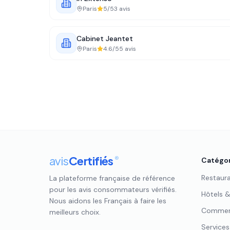
Paris
5
/5
3
avis
Cabinet Jeantet
Paris
4.6
/5
5
avis
avis
Certifiés
®
Catégor
Restaur
La plateforme française de référence
pour les avis consommateurs vérifiés.
Hôtels 
Nous aidons les Français à faire les
Commerc
meilleurs choix.
Services