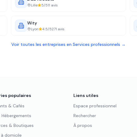
Lille
5
/5
11
avis
Wity
Lyon
4.5
/5
271
avis
Voir toutes les entreprises en
Services professionnels
→
ies populaires
Liens utiles
ants & Cafés
Espace professionnel
& Hébergements
Rechercher
es & Boutiques
À propos
 à domicile