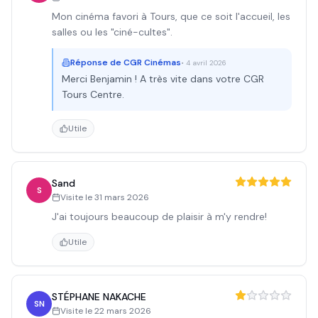
Mon cinéma favori à Tours, que ce soit l'accueil, les
salles ou les "ciné-cultes".
Réponse de
CGR Cinémas
•
4 avril 2026
Merci Benjamin ! A très vite dans votre CGR
Tours Centre.
Utile
Sand
S
Visite le
31 mars 2026
J'ai toujours beaucoup de plaisir à m'y rendre!
Utile
STÉPHANE NAKACHE
SN
Visite le
22 mars 2026