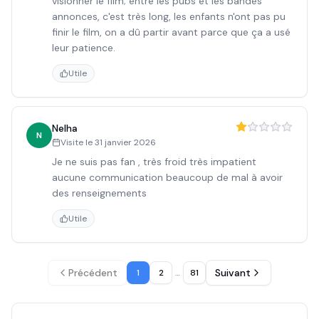
visionner le film; entre les pubs et les bandes
annonces, c'est très long, les enfants n'ont pas pu
finir le film, on a dû partir avant parce que ça a usé
leur patience.
Utile
Nelha
N
Visite le
31 janvier 2026
Je ne suis pas fan , très froid très impatient
aucune communication beaucoup de mal à avoir
des renseignements
Utile
Précédent
Suivant
1
2
…
81