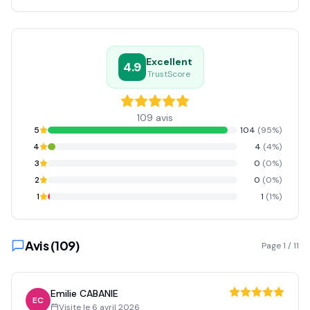
Excellent
4.9
TrustScore
109
avis
5
104
(
95
%)
4
4
(
4
%)
3
0
(
0
%)
2
0
(
0
%)
1
1
(
1
%)
Avis (
109
)
Page
1
/
11
Emilie CABANIE
EC
Visite le
6 avril 2026