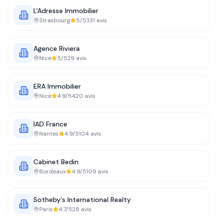
L'Adresse Immobilier
Strasbourg
5
/5
331
avis
Agence Riviera
Nice
5
/5
29
avis
ERA Immobilier
Nice
4.9
/5
420
avis
IAD France
Nantes
4.9
/5
104
avis
Cabinet Bedin
Bordeaux
4.9
/5
109
avis
Sotheby's International Realty
Paris
4.7
/5
28
avis