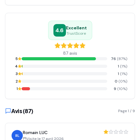
Excellent
4.6
TrustScore
87
avis
5
76
(
87
%)
4
1
(
1
%)
3
1
(
1
%)
2
0
(
0
%)
1
9
(
10
%)
Avis (
87
)
Page
1
/
9
Romain LUC
RL
Visite le
17 avril 2026