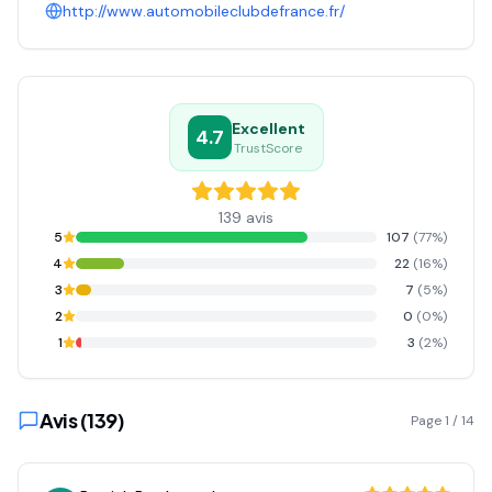
http://www.automobileclubdefrance.fr/
Excellent
4.7
TrustScore
139
avis
5
107
(
77
%)
4
22
(
16
%)
3
7
(
5
%)
2
0
(
0
%)
1
3
(
2
%)
Avis (
139
)
Page
1
/
14