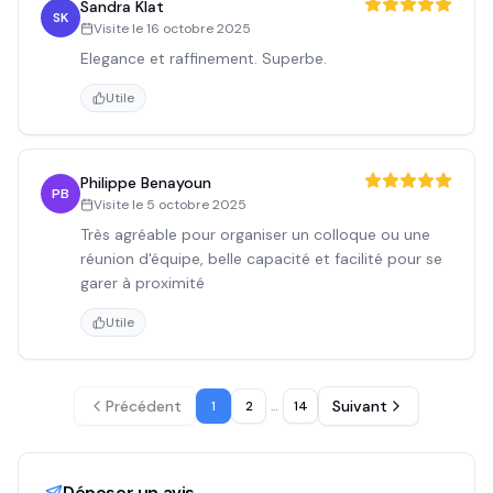
Sandra Klat
SK
Visite le
16 octobre 2025
Elegance et raffinement. Superbe.
Utile
Philippe Benayoun
PB
Visite le
5 octobre 2025
Très agréable pour organiser un colloque ou une
réunion d'équipe, belle capacité et facilité pour se
garer à proximité
Utile
Précédent
Suivant
1
2
…
14
Déposer un avis