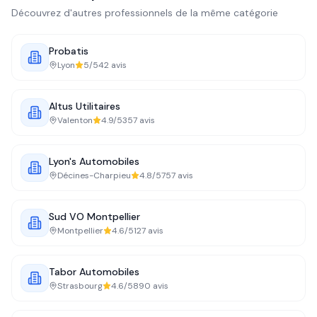
Découvrez d'autres professionnels de la même catégorie
Probatis
Lyon
5
/5
42
avis
Altus Utilitaires
Valenton
4.9
/5
357
avis
Lyon's Automobiles
Décines-Charpieu
4.8
/5
757
avis
Sud VO Montpellier
Montpellier
4.6
/5
127
avis
Tabor Automobiles
Strasbourg
4.6
/5
890
avis